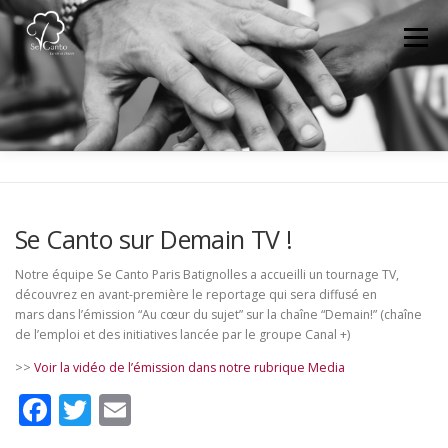
Aller au contenu
Menu
ACTUALITÉS
QUI SOMMES NOUS ?
DEVENIR BÉNÉVOLE
MEDIA-PRESSE
NOUS CONTACTER
ESPACE MEMBRE
FAIRE UN DON
Se Canto sur Demain TV !
Notre équipe Se Canto Paris Batignolles a accueilli un tournage TV,
découvrez en avant-première le reportage qui sera diffusé en
mars dans l’émission “Au cœur du sujet” sur la chaîne “Demain!” (chaîne
de l’emploi et des initiatives lancée par le groupe Canal +)
>>
Voir la vidéo de l’émission dans notre rubrique Media
Facebook
Twitter
Email