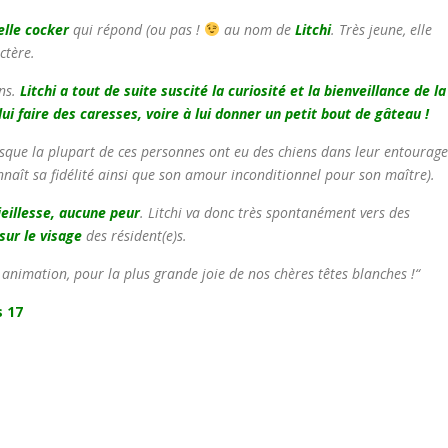
lle cocker
qui répond (ou pas !
au nom de
Litchi
. Très jeune, elle
ctère.
ons.
Litchi a tout de suite suscité la curiosité et la bienveillance de la
ui faire des caresses, voire à lui donner un petit bout de gâteau !
puisque la plupart de ces personnes ont eu des chiens dans leur entourage
naît sa fidélité ainsi que son amour inconditionnel pour son maître).
ieillesse
, aucune peur
. Litchi va donc très spontanément vers des
sur le visage
des résident(e)s.
nimation, pour la plus grande joie de nos chères têtes blanches !
“
s 17