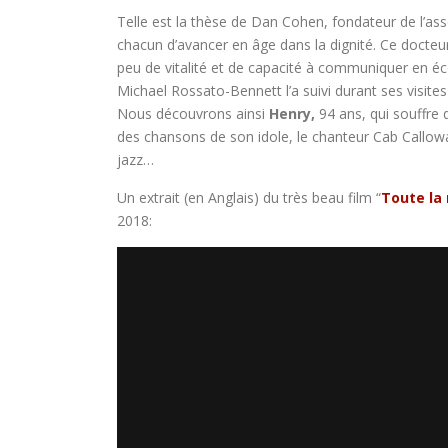
Telle est la thèse de Dan Cohen, fondateur de l’as
chacun d’avancer en âge dans la dignité. Ce docteur
peu de vitalité et de capacité à communiquer en éco
Michael Rossato-Bennett l’a suivi durant ses visite
Nous découvrons ainsi
Henry,
94 ans, qui souffre d
des chansons de son idole, le chanteur Cab Callowa
jazz…
Un extrait (en Anglais) du très beau film “
Toute la
2018: