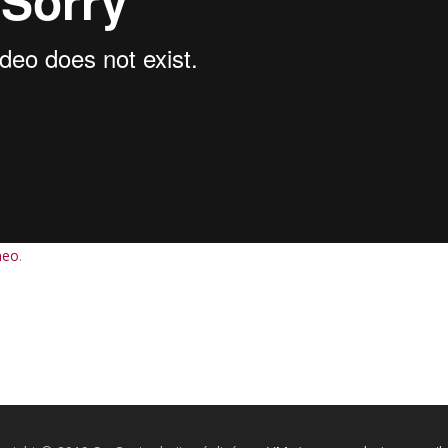
meo
.