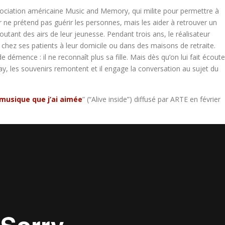
sociation américaine Music and Memory, qui milite pour permettre à
 ne prétend pas guérir les personnes, mais les aider à retrouver un
utant des airs de leur jeunesse. Pendant trois ans, le réalisateur
s chez ses patients à leur domicile ou dans des maisons de retraite.
e démence : il ne reconnaît plus sa fille. Mais dès qu’on lui fait écoute
y, les souvenirs remontent et il engage la conversation au sujet du
 musique que j’ai aimée
” (“Alive inside”) diffusé par ARTE en février