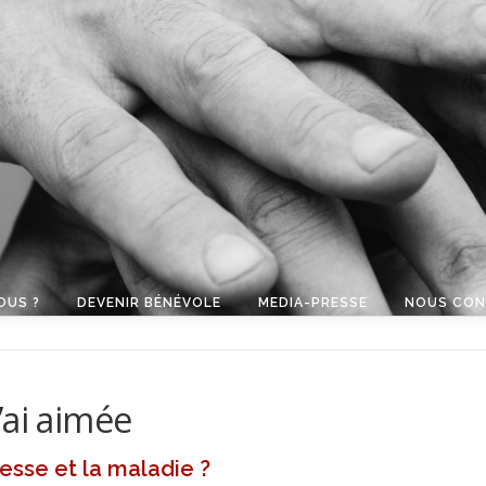
OUS ?
DEVENIR BÉNÉVOLE
MEDIA-PRESSE
NOUS CON
’ai aimée
lesse et la maladie ?