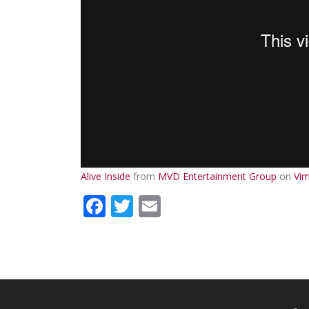
Alive Inside
from
MVD Entertainment Group
on
Vi
Facebook
Twitter
Email